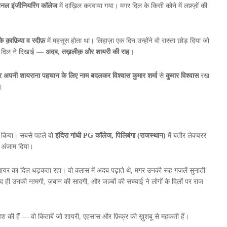
जनल इंजीनियरिंग कॉलेज
में दाख़िल करवाया गया। मगर दिल के किसी कोने में लफ़्ज़ों की
े क़ाफ़िया व रदीफ़
में महसूस होता था। लिहाज़ा एक दिन उन्होंने वो रास्ता छोड़ दिया जो
के दिल ने दिखाई —
अदब, तख़लीक़ और शायरी की राह।
र अपनी शायराना पहचान के लिए नाम बदलकर
विश्वास
कुमार शर्मा
से
कुमार विश्वास
रख
।
ज़ किया। सबसे पहले वो
इंदिरा गांधी PG कॉलेज, पिलिबंगा (राजस्थान)
में बतौर लेक्चरर
ा अंजाम दिया।
शायर का दिल धड़कता रहा। वो क्लास में अदब पढ़ाते थे, मगर उनकी रूह ग़ज़लें सुनाती
्द ही उनकी नग़्मगी, ज़बान की सादगी, और जज़्बों की सच्चाई ने लोगों के दिलों पर राज
पेश की हैं — वो किताबें जो शायरी, एहसास और फ़िक्र की ख़ुशबू से महकती हैं।