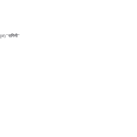
मूआ)
"रागिनी"