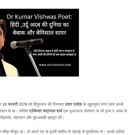
्म
10 फरवरी 1970
को हिंदुस्तान की रियासत
उत्तर प्रदेश
के ख़ूबसूरत मगर सादा क़स्बे
ानदान से था। वालिद
प्रोफेसर चंद्रपाल शर्मा
एक मुअज्ज़ज़ लेक्चरर थे जो इल्म व अदब के
़ामंद, मेहरबान और मुतअक्क़ी ख़ातून थीं।
का शौक़ मौजूद था। वो अपने घर के इल्मी माहौल से गहराई से मुतास्सिर थे। उनके वालिद