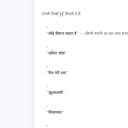
उनकी लिखी हुई किताबें ये हैं:
"कोई दीवाना कहता है"
— (हिन्दी शायरी का एक उम्दा मज
"कविता कोश"
"फिर मेरी याद"
"खुदकलामी"
"विश्वासघा"