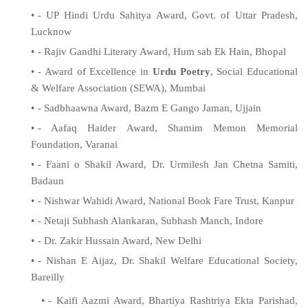
- UP Hindi Urdu Sahitya Award, Govt. of Uttar Pradesh,
Lucknow
- Rajiv Gandhi Literary Award, Hum sab Ek Hain, Bhopal
- Award of Excellence in
Urdu Poetry
, Social Educational
& Welfare Association (SEWA), Mumbai
- Sadbhaawna Award, Bazm E Gango Jaman, Ujjain
- Aafaq Haider Award, Shamim Memon Memorial
Foundation, Varanai
- Faani o Shakil Award, Dr. Urmilesh Jan Chetna Samiti,
Badaun
- Nishwar Wahidi Award, National Book Fare Trust, Kanpur
- Netaji Subhash Alankaran, Subhash Manch, Indore
- Dr. Zakir Hussain Award, New Delhi
- Nishan E Aijaz, Dr. Shakil Welfare Educational Society,
Bareilly
- Kaifi Aazmi Award, Bhartiya Rashtriya Ekta Parishad,