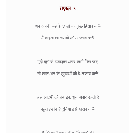
ग़ज़ल-3
अब अपनी रूह के छालों का कुछ हिसाब करूँ

मैं चाहता था चराग़ों को आफ़्ताब करूँ

मुझे बुतों से इजाज़त अगर कभी मिल जाए

तो शहर-भर के ख़ुदाओं को बे-नक़ाब करूँ

उस आदमी को बस इक धुन सवार रहती है

बहुत हसीन है दुनिया इसे ख़राब करूँ

है मेरे चारों तरफ़ भीड़ गूँगे बहरों की
