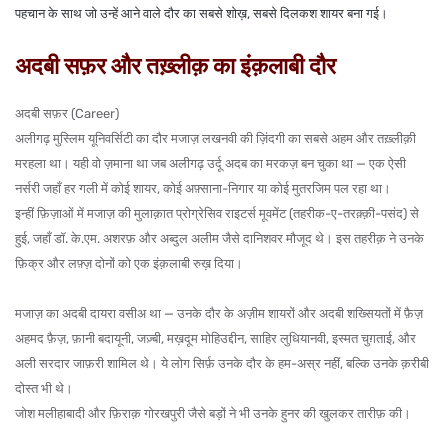
पहचान के साथ जो उन्हें आने वाले दौर का सबसे शोख़, सबसे दिलकश शायर बना गई।
अदबी सफ़र और तख़्लीक़ का इंक़लाबी दौर
अदबी सफ़र (Career)
अलीगढ़ मुस्लिम यूनिवर्सिटी
का दौर मजाज़ लखनवी की ज़िंदगी का सबसे अहम और तख़्लीक़ी
मरहला था। यही वो ज़माना था जब अलीगढ़ उर्दू अदब का मरकज़ बन चुका था — एक ऐसी
नर्सरी जहाँ हर गली में कोई शायर, कोई अफ़्साना-निगार या कोई मुतरजिम पल रहा था।
इन्हीं फ़िज़ाओं में मजाज़ की मुलाक़ात
प्रोग्रेसिव राइटर्स मूवमेंट (तहरीक-ए-तरक़्क़ी-पसंद)
से
हुई, जहाँ
डॉ. के.एम. अशरफ़
और
अब्दुल अलीम
जैसे दानिशवर मौजूद थे। इस तहरीक़ ने उनके
फ़िक्र और लफ़्ज़ दोनों को एक इंक़लाबी रुख़ दिया।
मजाज़ का अदबी दायरा वसीअ था — उनके दौर के अज़ीम शायरों और अदबी शख्सियतों में
फ़ैज़
अहमद फ़ैज़
,
फ़ानी बदायूनी
,
जज़्बी
,
मख़दूम मोहिउद्दीन
,
साहिर लुधियानवी
,
इस्मत चुग़ताई
, और
अली सरदार जाफ़री
शामिल थे। ये लोग सिर्फ़ उनके दौर के हम-अस्र नहीं, बल्कि उनके क़रीबी
दोस्त भी थे।
जोश मलीहाबादी
और
फ़िराक़ गोरखपुरी
जैसे बड़ों ने भी उनके हुनर की खुलकर तारीफ़ की।