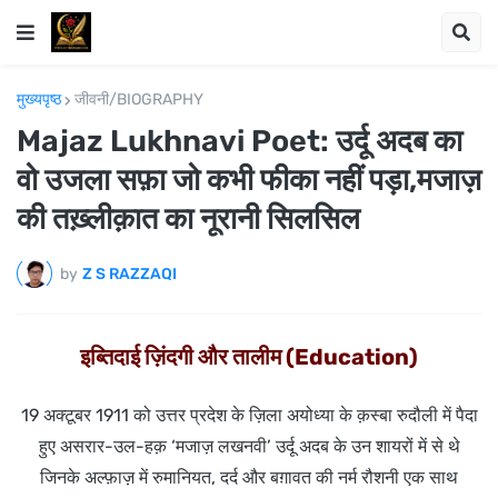
मुख्यपृष्ठ
जीवनी/BIOGRAPHY
Majaz Lukhnavi Poet: उर्दू अदब का
वो उजला सफ़ा जो कभी फीका नहीं पड़ा,मजाज़
की तख़्लीक़ात का नूरानी सिलसिल
by
Z S RAZZAQI
इब्तिदाई ज़िंदगी और तालीम (Education)
19 अक्टूबर 1911 को उत्तर प्रदेश के ज़िला अयोध्या के क़स्बा
रुदौली
में पैदा
हुए
असरार-उल-हक़ ‘मजाज़ लखनवी’
उर्दू अदब के उन शायरों में से थे
जिनके अल्फ़ाज़ में रुमानियत, दर्द और बग़ावत की नर्म रौशनी एक साथ