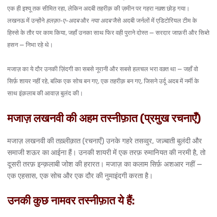
एक ही इश्यू तक सीमित रहा, लेकिन अदबी तहरीक़ की ज़मीन पर गहरा नक़्श छोड़ गया।
लखनऊ में उन्होंने
हलक़ा-ए-अदब
और
नया अदब
जैसे अदबी जर्नलों में एडिटोरियल टीम के
हिस्से के तौर पर काम किया, जहाँ उनका साथ फिर वही पुराने दोस्त —
सरदार जाफ़री
और
सिब्ते
हसन
— निभा रहे थे।
मजाज़ का ये दौर उनकी ज़िंदगी का सबसे नूरानी और सबसे हलचल भरा वक़्त था — जहाँ वो
सिर्फ़ शायर नहीं रहे, बल्कि एक सोच बन गए, एक तहरीक़ बन गए, जिसने उर्दू अदब में नर्मी के
साथ इंक़लाब की आवाज़ बुलंद की।
मजाज़ लखनवी की अहम तस्नीफ़ात (प्रमुख रचनाएँ)
मजाज़ लखनवी की तख़्लीक़ात (रचनाएँ) उनके गहरे तसव्वुर, जज़्बाती बुलंदी और
समाजी शऊर का आईना हैं। उनकी शायरी में एक तरफ़ रुमानियत की नरमी है, तो
दूसरी तरफ़ इन्क़लाबी जोश की हरारत। मजाज़ का कलाम सिर्फ़ अशआर नहीं —
एक एहसास, एक सोच और एक दौर की नुमाइंदगी करता है।
उनकी कुछ नामवर तस्नीफ़ात ये हैं: