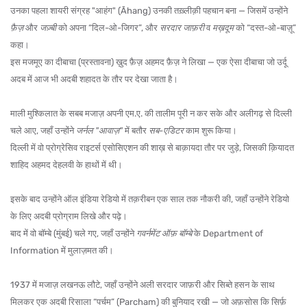
उनका पहला शायरी संग्रह
"आहंग"
(Āhang) उनकी तख़्लीक़ी पहचान बना — जिसमें उन्होंने
फ़ैज़
और
जज़्बी
को अपना
“दिल-ओ-जिगर”
, और
सरदार जाफ़री
व
मख़दूम
को
“दस्त-ओ-बाज़ू”
कहा।
इस मजमूए का दीबाचा (प्रस्तावना) ख़ुद फ़ैज़ अहमद फ़ैज़ ने लिखा — एक ऐसा दीबाचा जो उर्दू
अदब में आज भी अदबी शहादत के तौर पर देखा जाता है।
माली मुश्किलात के सबब मजाज़ अपनी एम.ए. की तालीम पूरी न कर सके और
अलीगढ़
से
दिल्ली
चले आए, जहाँ उन्होंने
जर्नल "आवाज़"
में बतौर
सब-एडिटर
काम शुरू किया।
दिल्ली में वो
प्रोग्रेसिव राइटर्स एसोसिएशन
की शाख़ से बाक़ायदा तौर पर जुड़े, जिसकी क़ियादत
शाहिद अहमद देहलवी
के हाथों में थी।
इसके बाद उन्होंने
ऑल इंडिया रेडियो
में तक़रीबन एक साल तक नौकरी की, जहाँ उन्होंने रेडियो
के लिए अदबी प्रोग्राम लिखे और पढ़े।
बाद में वो
बॉम्बे (मुंबई)
चले गए, जहाँ उन्होंने
गवर्नमेंट ऑफ़ बॉम्बे
के
Department of
Information
में मुलाज़मत की।
1937
में मजाज़
लखनऊ
लौटे, जहाँ उन्होंने
अली सरदार जाफ़री
और
सिब्ते हसन
के साथ
मिलकर एक अदबी रिसाला
“पर्चम”
(Parcham)
की बुनियाद रखी — जो अफ़सोस कि सिर्फ़