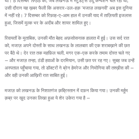
थी। 5 दिसम्बर 1955 को, जब लखनऊ में स्टूडेंट्स उर्दू कन्वेंशन चल रहा था,
उसी दौरान यह ख़बर फैली कि असरार-उल-हक़ ‘मजाज़ लखनवी’ अब इस दुनिया
में नहीं रहे। 7 दिसम्बर को रिफ़ाह-ए-आम हाल में उनकी याद में ताज़ियती इजलास
हुआ, जिसमें मुल्क भर के अदीब और शायर शामिल हुए।
रिवायतोँ के मुताबिक, उनकी मौत बेहद अफ़सोसनाक हालात में हुई। उस सर्द रात
को, मजाज़ अपने दोस्तों के साथ लखनऊ के लालबाग़ की एक शराबख़ाने की छत
पर बैठे थे। देर रात तक महफ़िल चली, मगर एक-एक करके तमाम दोस्त चले गए
— और मजाज़ तन्हा, ठंडी हवाओं के दरमियान, उसी छत पर रह गए। सुबह जब उन्हें
अस्पताल पहुँचाया गया, तो डॉक्टरों ने ब्रेन हेमरेज और निमोनिया की तश्ख़ीस की —
और वही उनकी आख़िरी रात साबित हुई।
मजाज़ को लखनऊ के निशातगंज क़ब्रिस्तान में दफ़न किया गया। उनकी मर्हूम
क़ब्र पर खुद उनका लिखा हुआ ये शेर उकेरा गया है —