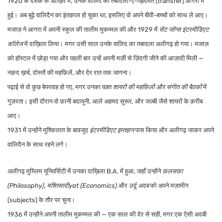
1920 के दशक के आख़िर में, उनके वालिद की तबादला-ए-ख़िदमत (transfer)
आगरा
में
हुई। अब बूढ़े वालिदैन का इंतक़ाल हो चुका था, इसलिए वो अपने बीवी-बच्चों को साथ ले आए।
मजाज़ ने आगरा में अपनी स्कूल की तालीम मुकम्मल की और
1929
में
सेंट जॉन्स इंटरमीडिएट
कॉलेज
में दाख़िला लिया। मगर उसी साल उनके वालिद का तबादला
अलीगढ़
हो गया। मजाज़
को हॉस्टल में छोड़ा गया और पहली बार उन्हें अपनी मर्ज़ी से ज़िंदगी जीने की आज़ादी मिली —
नक़द ख़र्च, दोस्तों की महफ़िलें, और देर रात तक जागना।
पढ़ाई से वो कुछ बेपरवाह हो गए, मगर उनका वक़्त
शायरों की महफ़िलों और संगीत की बैठकों
में
गुज़रता। इसी दौरान वो
फ़ानी बदायूनी
,
आले अहमद सुरूर
, और
जज़्बी
जैसे शायरों के क़रीब
आए।
1931 में उन्होंने मुश्किलात के बावजूद
इंटरमीडिएट इम्तहान
पास किया और अलीगढ़ जाकर अपने
वालिदैन के साथ रहने लगे।
अलीगढ़ मुस्लिम यूनिवर्सिटी में उनका दाख़िला
B.A.
में हुआ, जहाँ उन्होंने
फ़लसफ़ा
(Philosophy)
,
मश्तिसादीyat (Economics)
और
उर्दू अदब
को अपने मज़ामीन
(subjects) के तौर पर चुना।
1936 में उन्होंने अपनी तालीम मुकम्मल की — एक साल की देर से सही, मगर एक ऐसी अदबी