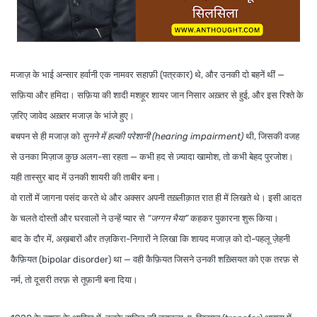
मजाज़ के भाई
अन्सार हर्वानी
एक नामवर सहाफ़ी (पत्रकार) थे, और उनकी दो बहनें थीं —
सफ़िया
और
हमिदा
। सफ़िया की शादी मशहूर शायर
जान निसार अख़्तर
से हुई, और इस रिश्ते के
ज़रिए
जावेद अख़्तर
मजाज़ के भांजे हुए।
बचपन से ही मजाज़ को
सुनने में हल्की परेशानी (hearing impairment)
थी, जिसकी वजह
से उनका मिज़ाज कुछ अलग-सा रहता — कभी हद से ज़्यादा खामोश, तो कभी बेहद पुरजोश।
यही तास्सुर बाद में उनकी शायरी की ताबीर बना।
वो रातों में जागना पसंद करते थे और अक्सर अपनी तख़्लीक़ात रात ही में लिखते थे। इसी आदत
के चलते दोस्तों और घरवालों ने उन्हें प्यार से
“जग्गन भैया”
कहकर पुकारना शुरू किया।
बाद के दौर में, अख़बारों और तज़किरा-निगारों ने लिखा कि शायद मजाज़ को
दो-पहलू ज़ेहनी
कैफ़ियत (bipolar disorder)
था — वही कैफ़ियत जिसने उनकी शख़्सियत को एक तरफ़ से
नर्म, तो दूसरी तरफ़ से तूफ़ानी बना दिया।