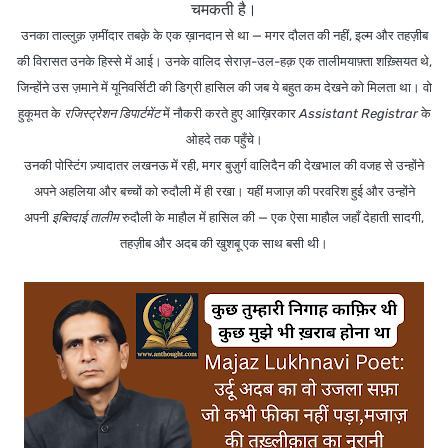
चमकती है।
उनका ताल्लुक़ ज़मींदार तबक़े के एक ख़ानदान से था — मगर दौलत की नहीं, इल्म और तहज़ीब
की विरासत उनके हिस्से में आई। उनके वालिद
सेराज़-उल-हक़
एक तालीमयाफ़्ता शख़्सियत थे,
जिन्होंने उस ज़माने में यूनिवर्सिटी की डिग्री हासिल की जब ये बहुत कम देखने को मिलता था। वो
हुकूमत के
रजिस्ट्रेशन डिपार्टमेंट
में नौकरी करते हुए आख़िरकार
Assistant Registrar
के
ओहदे तक पहुँचे।
उनकी पोस्टिंग ज़्यादातर
लखनऊ
में रही, मगर बुज़ुर्ग वालिदैन की देखभाल की वजह से उन्होंने
अपने अहलिया और बच्चों को रुदौली में ही रखा। यहीं
मजाज़ की परवरिश
हुई और उन्होंने
अपनी
इब्तिदाई तालीम
रुदौली के माहौल में हासिल की — एक ऐसा माहौल जहाँ देहाती सादगी,
तहज़ीब और अदब की खुशबू एक साथ बसी थी।